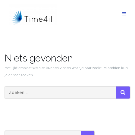
Ga
naar
de
inhoud
Niets gevonden
Het lijkt erop dat we niet kunnen vinden waar je naar zoekt. Misschien kun
je er naar zoeken.
ZOEK