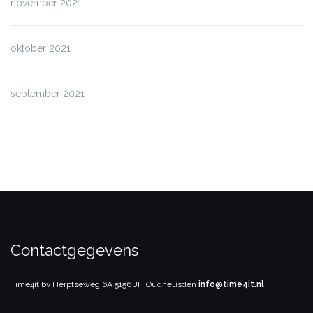
november 2021
oktober 2021
september 2021
Contactgegevens
Time4it bv
Herptseweg 6A
5156 JH Oudheusden
info@time4it.nl